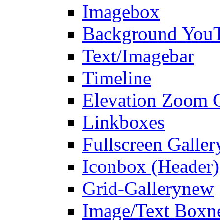
Imagebox
Background You
Text/Imagebar
Timeline
Elevation Zoom G
Linkboxes
Fullscreen Galler
Iconbox (Header)
Grid-Gallery
new
Image/Text Box
n