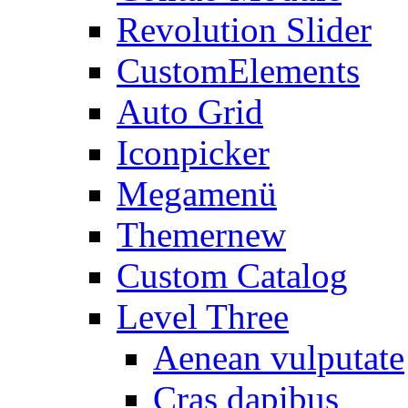
Revolution Slider
CustomElements
Auto Grid
Iconpicker
Megamenü
Themer
new
Custom Catalog
Level Three
Aenean vulputate
Cras dapibus