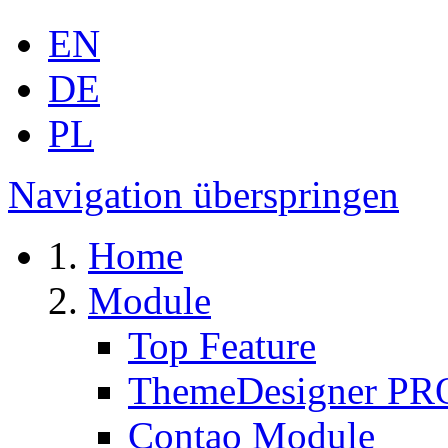
EN
DE
PL
Navigation überspringen
Home
Module
Top Feature
ThemeDesigner PR
Contao Module